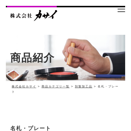
商品紹介
株式会社カサイ
>
商品カテゴリ一覧
>
別製加工品
> 名札・プレー
ト
名札・プレート