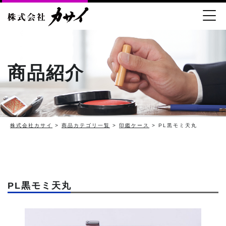
商品紹介
株式会社カサイ
>
商品カテゴリ一覧
>
印鑑ケース
> PL黒モミ天丸
PL黒モミ天丸