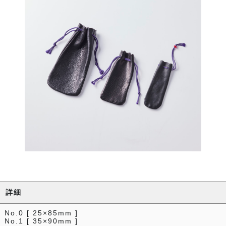
詳細
No.0 [ 25×85mm ]
No.1 [ 35×90mm ]