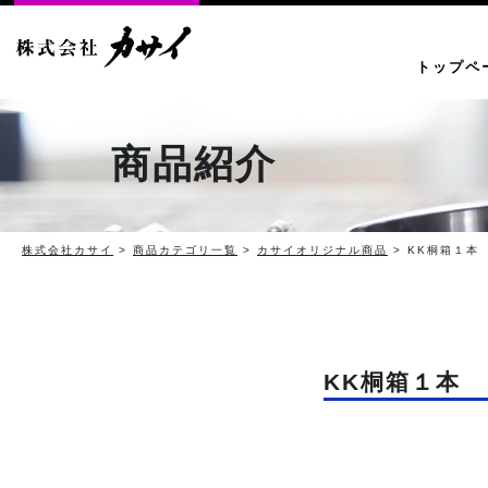
トップペ
商品紹介
株式会社カサイ
>
商品カテゴリ一覧
>
カサイオリジナル商品
> KK桐箱１本
KK桐箱１本