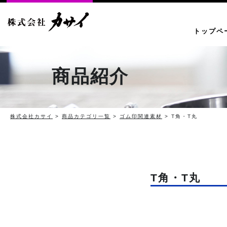
トップペ
商品紹介
株式会社カサイ
>
商品カテゴリ一覧
>
ゴム印関連素材
> T角・T丸
T角・T丸